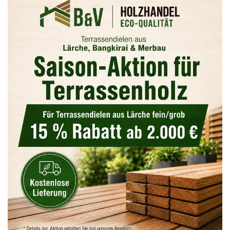
Maastricht (Limburg)
NL
Lüttich (Wallonie)
BE
Aachen, Düren, Heinsberg,
Grenzregion:
DE
Kall, Euskirchen
Rhein-
Köln, Düsseldorf, Frechen,
DE
Ruhr:
Neuss, Bonn