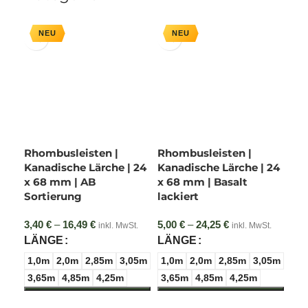
gefertigtes Profilholz, das sich perfekt für Carports, Zäune
sowie Wand- und Fassadenverkleidungen eignet. Die
Rhombusleisten im Format 20 x 68 mm oder 27 x 68 mm
verfügen über zwei kurze, elegant abfallende Seiten.
Dadurch entsteht ein rautenförmiges Fassadenteil, das
Ihrem Bauprojekt eine besonders dynamische und
moderne Linienführung verleiht. Die Leisten sind allseitig
glatt gehobelt, weisen eine natürliche Schönheit sowie
eine attraktive Struktur auf und sind für ihre moderne
Rhombusleisten |
Rhombusleisten |
Optik bekannt.
Kanadische Lärche | 24
Kanadische Lärche | 24
x 68 mm | AB
x 68 mm | Basalt
Das Konzept der offenen Fassade
Sortierung
lackiert
3,40
€
–
16,49
€
Preisspanne:
5,00
€
–
24,25
€
Preisspanne:
Dank ihrer Form eignen sich die Rhombusleisten
inkl. MwSt.
inkl. MwSt.
3,40 € bis
5,00 € bis
LÄNGE
LÄNGE
hervorragend für das Konzept einer offenen Fassade. Für
16,49 €
24,25 €
ein optimales Ergebnis werden die Rhombusteile mit
1,0m
2,0m
2,85m
3,05m
1,0m
2,0m
2,85m
3,05m
einem Abstand von mindestens 8 mm zueinander auf
3,65m
4,85m
4,25m
3,65m
4,85m
4,25m
einer Traglattung aus Holzlatten (20 x 45 mm) montiert.