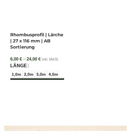
HOLZ
MENGENRABATT
−15%
Ab 2000€ Bestellwert
Rhombusprofil | Lärche
Der Rabatt wird automatisch im Warenkorb
| 27 x 116 mm | AB
abgezogen und gilt für unser gesamtes
Sortierung
Holzsortiment, inklusive:
6,00
€
–
24,00
€
Preisspanne:
Terrassendielen: Lärche (fein/grob)
inkl. MwSt.
6,00 € bis
LÄNGE
Glattkantbretter: Bangkirai
24,00 €
1,0m
2,0m
3,0m
4,0m
(18x90mm)
ab
LIEFERUNG
60€
Günstige Lieferung
Sonderkonditionen gelten für folgende
Regionen: