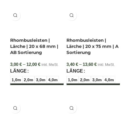
Ihre Vorteile auf einen Blick:
Premium-Sortierung:
Hochwertige AB-Sortierung für
ein harmonisches und natürliches Erscheinungsbild.
Optimale Trocknung:
Kammergetrocknet auf 12 % (±
Rhombusleisten |
Rhombusleisten |
2 %) Restfeuchte für minimiertes Verzugsverhalten.
Lärche | 20 x 68 mm |
Lärche | 20 x 75 mm | A
AB Sortierung
Sortierung
Perfekter Wasserabfluss:
Die Rautenform schützt die
Fassade aktiv vor Staunässe.
3,00
€
–
12,00
€
Preisspanne:
3,40
€
–
13,60
€
Preisspanne:
inkl. MwSt.
inkl. MwSt.
3,00 € bis
3,40 € bis
LÄNGE
LÄNGE
Allseitig gehobelt:
Glatte, splitterfreie Oberflächen,
12,00 €
13,60 €
welche die markante Holzstruktur optimal betonen.
1,0m
2,0m
3,0m
4,0m
1,0m
2,0m
3,0m
4,0m
Enorme Langlebigkeit:
Hoher natürlicher Harzanteil
sorgt für hervorragenden Eigenschutz vor Witterung
und Schädlingen.
Wichtige Montage- &
Pflegehinweise