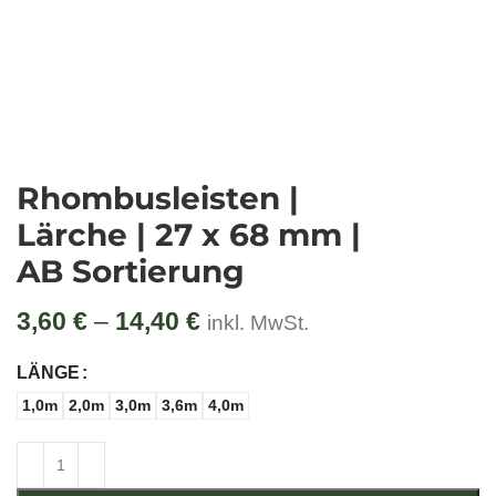
Rhombusleisten |
Lärche | 27 x 68 mm |
AB Sortierung
3,60
€
–
14,40
€
Preisspanne: 3,60 €
inkl. MwSt.
bis 14,40 €
LÄNGE
1,0m
2,0m
3,0m
3,6m
4,0m