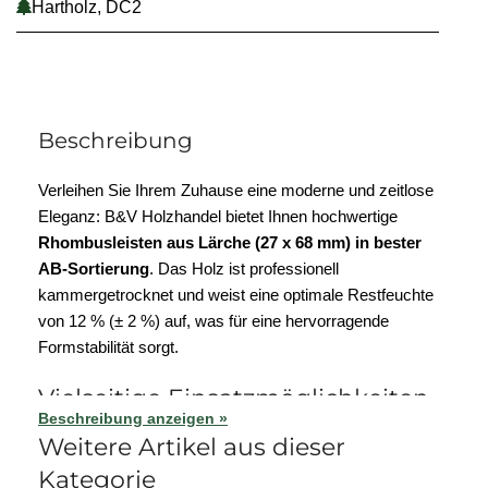
Hartholz, DC2
Beschreibung
Verleihen Sie Ihrem Zuhause eine moderne und zeitlose
Eleganz: B&V Holzhandel bietet Ihnen hochwertige
Rhombusleisten aus Lärche (27 x 68 mm) in bester
AB-Sortierung
. Das Holz ist professionell
kammergetrocknet und weist eine optimale Restfeuchte
von 12 % (± 2 %) auf, was für eine hervorragende
Formstabilität sorgt.
Vielseitige Einsatzmöglichkeiten
Beschreibung anzeigen »
& Modernes Design
Weitere Artikel aus dieser
Kategorie
Diese Rhombusleisten aus Lärchenholz sind ein speziell