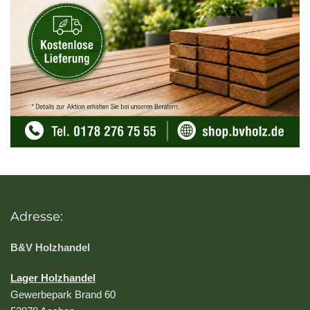
MENGENRABATT
−15%
Ab 2000€ Bestellwert
Der Rabatt wird automatisch im Warenkorb
abgezogen und gilt für unser gesamtes
Holzsortiment, inklusive:
Terrassendielen: Lärche (fein/grob)
Glattkantbretter: Bangkirai
(18x90mm)
ab
LIEFERUNG
60€
Adresse:
Günstige Lieferung
B&V Holzhandel
Sonderkonditionen gelten für folgende
Regionen:
Lager Holzhandel
Maastricht (Limburg)
NL
Gewerbepark Brand 60