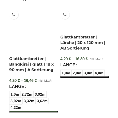
Lösung, um Wände oder Fassaden modern und stilvoll zu
verkleiden.
Im Vergleich zur Douglasie wächst die Lärche in härteren
Witterungsbedingungen deutlich langsamer, was dem
Holz eine noch höhere Dichte und Festigkeit verleiht.
Glattkantbretter |
Durch den von Natur aus sehr hohen Harzanteil ist die
Lärche | 20 x 120 mm |
Lärche zudem extrem beständig gegen Fäulnis, Pilzbefall
AB Sortierung
und Witterungseinflüsse.
Glattkantbretter |
4,20
€
–
16,80
€
Preisspanne:
inkl. MwSt.
Die wichtigsten
Bangkirai | glatt | 18 x
4,20 € bis
LÄNGE
90 mm | A Sortierung
Produktmerkmale auf einen Blick:
16,80 €
1,0m
2,0m
3,0m
4,0m
4,20
€
–
16,46
€
Preisspanne:
inkl. MwSt.
Maße:
20 x 140 mm (Stärke x Breite)
4,20 € bis
LÄNGE
16,46 €
Holzart:
Lärche – extrem tragfähig und langlebig
1,0m
2,72m
3,92m
3,02m
3,32m
3,62m
Sortierung:
AB-Sortierung für ein harmonisches und
natürliches Erscheinungsbild
4,22m
Oberfläche:
Allseitig sauber und glatt gehobelt,