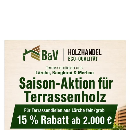
silbergraue Patina).
Anwendung &
Verarbeitungshinweise
Unsere Glattkantbretter lassen sich hervorragend sägen,
bohren und verschrauben. Für die Befestigung im
Außenbereich empfehlen wir dringend die Verwendung
von
Edelstahlschrauben (V2A oder V4A)
, um unschöne
dunkle Verfärbungen durch Gerbsäurereaktionen im Holz
zu vermeiden. Um das natürliche Vergrauen des Holzes
durch UV-Strahlung zu verhindern, kann die Oberfläche
optional mit einem passenden Lärchen-Pflegeöl behandelt
werden.
SONDERANGEBOTE VON BV
HOLZ